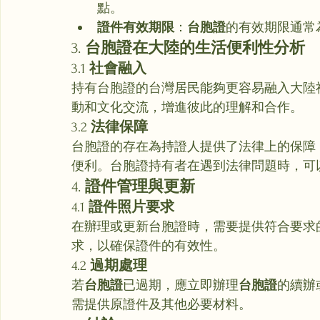
點。
證件有效期限
：
台胞證
的有效期限通常
3. 
台胞證在大陸的生活便利性分析
3.1 
社會融入
持有台胞證的台灣居民能夠更容易融入大陸
動和文化交流，增進彼此的理解和合作。
3.2 
法律保障
台胞證的存在為持證人提供了法律上的保障
便利。台胞證持有者在遇到法律問題時，可
4. 
證件管理與更新
4.1 
證件照片要求
在辦理或更新台胞證時，需要提供符合要求
求，以確保證件的有效性。
4.2 
過期處理
若
台胞證
已過期，應立即辦理
台胞證
的續辦
需提供原證件及其他必要材料。