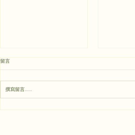
健康，是從身體覺察開始的旅
留言
程
在這個節奏快速、壓力龐大的現代
社會，身體常常成為我們最容易忽
撰寫留言......
略的對象。日復一日的久坐、長時
間盯著螢幕、不良的飲食與作息，
都是慢性健康問題的溫床。很多人
全面提升身
直到身體亮起紅燈，才開始尋求幫
道：從日常
助。但其實，真正的健康，不只是
實踐指南
沒有病痛，而是身心靈的平衡與有